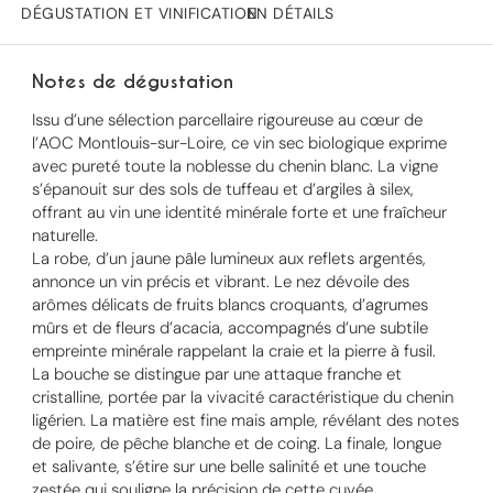
DÉGUSTATION ET VINIFICATION
EN DÉTAILS
Notes de dégustation
Issu d’une sélection parcellaire rigoureuse au cœur de
l’AOC Montlouis-sur-Loire, ce vin sec biologique exprime
avec pureté toute la noblesse du chenin blanc. La vigne
s’épanouit sur des sols de tuffeau et d’argiles à silex,
offrant au vin une identité minérale forte et une fraîcheur
naturelle.
La robe, d’un jaune pâle lumineux aux reflets argentés,
annonce un vin précis et vibrant. Le nez dévoile des
arômes délicats de fruits blancs croquants, d’agrumes
mûrs et de fleurs d’acacia, accompagnés d’une subtile
empreinte minérale rappelant la craie et la pierre à fusil.
La bouche se distingue par une attaque franche et
cristalline, portée par la vivacité caractéristique du chenin
ligérien. La matière est fine mais ample, révélant des notes
de poire, de pêche blanche et de coing. La finale, longue
et salivante, s’étire sur une belle salinité et une touche
zestée qui souligne la précision de cette cuvée.