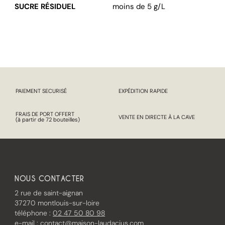
SUCRE RÉSIDUEL
moins de 5 g/L
PAIEMENT SECURISÉ
EXPÉDITION RAPIDE
FRAIS DE PORT OFFERT
VENTE EN DIRECTE À LA CAVE
(à partir de 72 bouteilles)
NOUS CONTACTER
2 rue de saint-aignan
37270 montlouis-sur-loire
téléphone :
02 47 50 80 98
e-mail :
contact@maison-laudacius.com