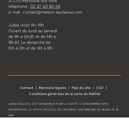
37270 montlouis-sur-loire
téléphone :
02 47 50 80 98
e-mail :
contact@maison-laudacius.com
Juillet-Août 9h-19h.
Ouvert du lundi au samedi
de 9h à 12h30 et de 14h à
18h30. Le dimanche de
10h à 13h et de 14h à 18h
Instagram
Facebook
Contact
Mentions légales
Plan du site
CGV
Conditions générales de la carte de fidélité
L'ABUS D'ALCOOL EST DANGEREUX POUR LA SANTÉ. À CONSOMMER AVEC
MODÉRATION. LA VENTE D'ALCOOL EST INTERDITE AUX MINEURS DE MOINS DE 18
ANS
NOTRE MAISON